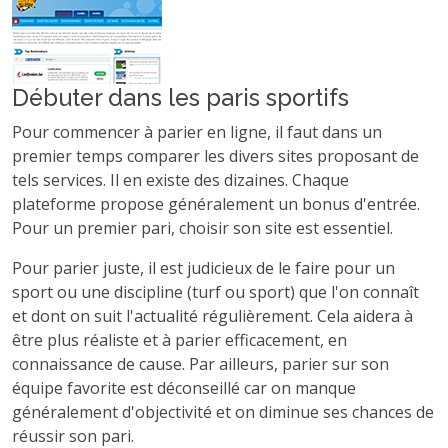
Débuter dans les paris sportifs
Pour commencer à parier en ligne, il faut dans un
premier temps comparer les divers sites proposant de
tels services. Il en existe des dizaines. Chaque
plateforme propose généralement un bonus d'entrée.
Pour un premier pari, choisir son site est essentiel.
Pour parier juste, il est judicieux de le faire pour un
sport ou une discipline (turf ou sport) que l'on connaît
et dont on suit l'actualité régulièrement. Cela aidera à
être plus réaliste et à parier efficacement, en
connaissance de cause. Par ailleurs, parier sur son
équipe favorite est déconseillé car on manque
généralement d'objectivité et on diminue ses chances de
réussir son pari.