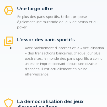
Une large offre
En plus des paris sportifs, Unibet propose
également une multitude de jeux de casino et du
poker.
L'essor des paris sportifs
Avec l’avènement d’Internet et la « virtualisation
» des transactions bancaires, chaque jour plus
abstraites, le monde des paris sportifs a connu
un essor impressionnant depuis une dizaine
d’années, il est actuellement en pleine
effervescence.
La démocratisation des jeux