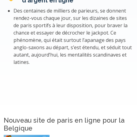
d'argent en ligne
Des centaines de milliers de parieurs, se donnent
rendez-vous chaque jour, sur les dizaines de sites
de paris sportifs à leur disposition, pour braver la
chance et essayer de décrocher le jackpot. Ce
phénomène, qui était surtout l’apanage des pays
anglo-saxons au départ, s’est étendu, et séduit tout
autant, aujourd’hui, les mentalités scandinaves et
latines.
Nouveau site de paris en ligne pour la
Belgique